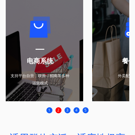
电商系统
餐
支持平台自营，联营，招商等多种
外卖配送
运营模式
1
2
3
4
5