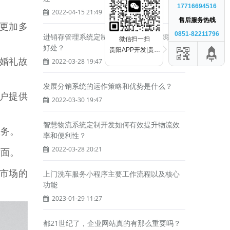
17716694516
2022-04-15 21:49
售后服务热线
更加多
0851-82211796
进销存管理系统定制开发能为企业带来哪些
微信扫一扫
好处？
贵阳APP开发|贵阳
婚礼故
2022-03-28 19:47
小程序开发|APP开
发公司|软件开发公
司|贵州黔科聚信科
发展分销系统的运作策略和优势是什么？
技有限公司
户提供
2022-03-30 19:47
智慧物流系统定制开发如何有效提升物流效
服务。
率和便利性？
2022-03-28 20:21
方面。
市场的
上门洗车服务小程序主要工作流程以及核心
功能
2023-01-29 11:27
都21世纪了，企业网站真的有那么重要吗？