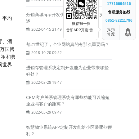
17716694516
售后服务热线
分销商城app开发优势以及开发费用情况概
，平均
述
0851-82211796
微信扫一扫
2022-04-15 21:49
贵阳APP开发|贵阳
小程序开发|APP开
育、酒
发公司|软件开发公
都21世纪了，企业网站真的有那么重要吗？
马万国博
司|贵州黔科聚信科
2018-10-20 09:52
鼻祖和典
技有限公司
飘世界
进销存管理系统定制开发能为企业带来哪些
好处？
2022-03-28 19:47
CRM客户关系管理系统有哪些功能可以缩短
企业与客户的距离？
2022-03-29 09:47
智慧物业系统APP定制开发能给小区带哪些便
利？